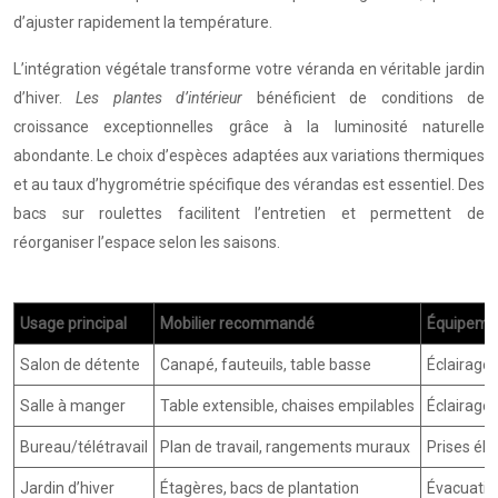
d’ajuster rapidement la température.
L’intégration végétale transforme votre véranda en véritable jardin
d’hiver.
Les plantes d’intérieur
bénéficient de conditions de
croissance exceptionnelles grâce à la luminosité naturelle
abondante. Le choix d’espèces adaptées aux variations thermiques
et au taux d’hygrométrie spécifique des vérandas est essentiel. Des
bacs sur roulettes facilitent l’entretien et permettent de
réorganiser l’espace selon les saisons.
Usage principal
Mobilier recommandé
Équipemen
Salon de détente
Canapé, fauteuils, table basse
Éclairage 
Salle à manger
Table extensible, chaises empilables
Éclairage 
Bureau/télétravail
Plan de travail, rangements muraux
Prises éle
Jardin d’hiver
Étagères, bacs de plantation
Évacuatio